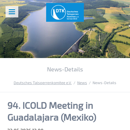
News-Details
Deutsches Talsperrenkomitee e.V.
News
News-Details
94. ICOLD Meeting in
Guadalajara (Mexiko)